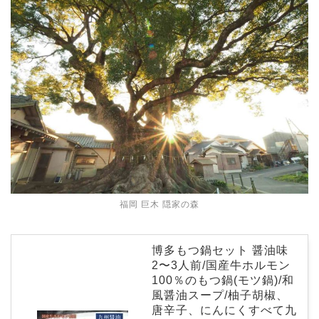
福岡 巨木 隠家の森
博多もつ鍋セット 醤油味
2〜3人前/国産牛ホルモン
100％のもつ鍋(モツ鍋)/和
風醤油スープ/柚子胡椒、
唐辛子、にんにくすべて九