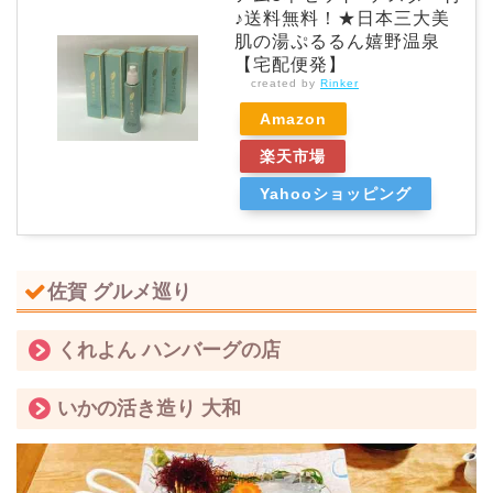
♪送料無料！★日本三大美
肌の湯ぷるるん嬉野温泉
【宅配便発】
created by
Rinker
Amazon
楽天市場
Yahooショッピング
佐賀 グルメ巡り
くれよん ハンバーグの店
いかの活き造り 大和