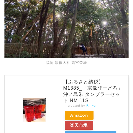
福岡 宗像大社 高宮斎場
【ふるさと納税】
M1385_「宗像びーどろ」
沖ノ島朱 タンブラーセッ
ト NM-11S
created by
Rinker
Amazon
楽天市場