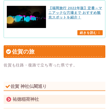
【福岡旅行 2022年版】定番～マ
ニアックな穴場まで おすすめ観
光スポットを紹介！
佐賀の旅
佐賀も往路・復路で立ち寄った県です。
佐賀 神社仏閣巡り
祐徳稲荷神社