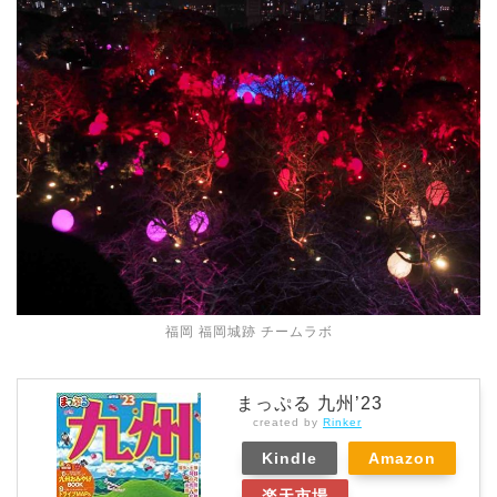
福岡 福岡城跡 チームラボ
まっぷる 九州’23
created by
Rinker
Kindle
Amazon
楽天市場