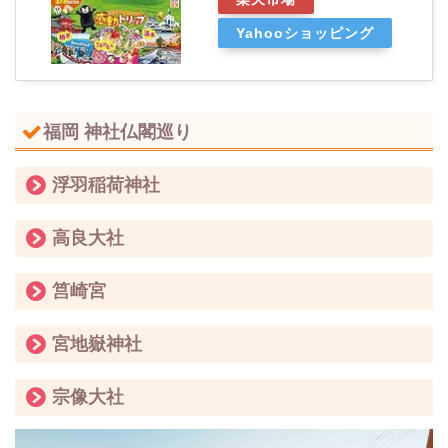
Yahooショッピング
福岡 神社仏閣巡り
浮羽稲荷神社
高良大社
筥崎宮
宮地嶽神社
宗像大社