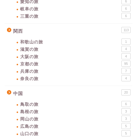
愛知の旅
6
岐阜の旅
6
三重の旅
6
113
関西
和歌山の旅
1
滋賀の旅
4
大阪の旅
4
京都の旅
95
兵庫の旅
7
奈良の旅
4
20
中国
鳥取の旅
6
島根の旅
3
岡山の旅
3
広島の旅
5
山口の旅
5