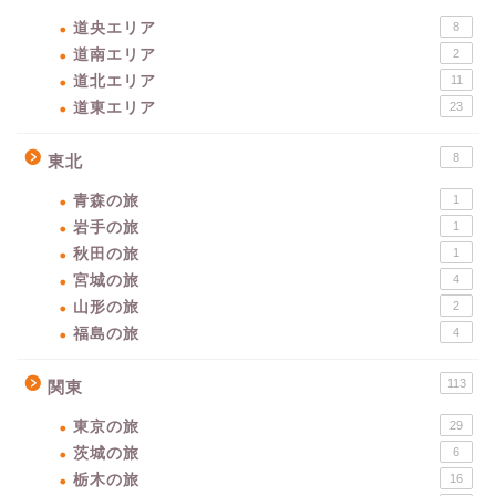
道央エリア
8
道南エリア
2
道北エリア
11
道東エリア
23
8
東北
青森の旅
1
岩手の旅
1
秋田の旅
1
宮城の旅
4
山形の旅
2
福島の旅
4
113
関東
東京の旅
29
茨城の旅
6
栃木の旅
16