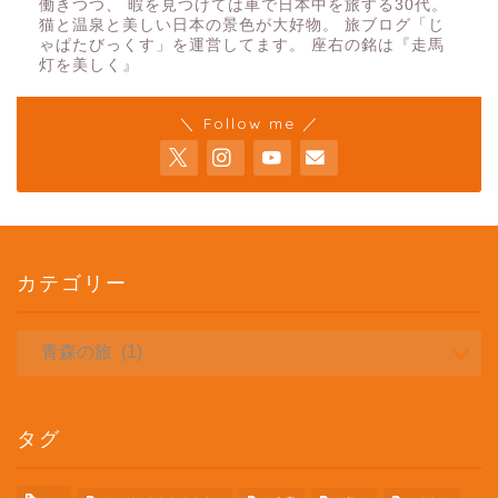
働きつつ、 暇を見つけては車で日本中を旅する30代。
猫と温泉と美しい日本の景色が大好物。 旅ブログ「じ
ゃぱたびっくす」を運営してます。 座右の銘は『走馬
灯を美しく』
＼ Follow me ／
カテゴリー
カ
テ
ゴ
リ
ー
タグ