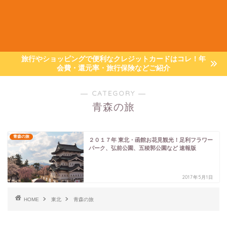
旅行やショッピングで便利なクレジットカードはコレ！年
会費・還元率・旅行保険などご紹介
― CATEGORY ―
青森の旅
青森の旅
２０１７年 東北・函館お花見観光！足利フラワー
パーク、弘前公園、五稜郭公園など 速報版
2017年5月1日
HOME
東北
青森の旅