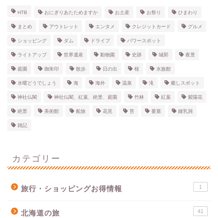
HTB
おにぎりあたためますか
お土産
お祭り
ひまわり
まとめ
アウトレット
エンタメ
クレジットカード
グルメ
ショッピング
ダム
ドライブ
パワースポット
ライトアップ
世界遺産
動物園
史跡
城郭
夜景
庭園
御朱印
散歩
日の出
桜
水族館
水曜どうでしょう
海
海外
温泉
滝
癒しスポット
神社仏閣
神社仏閣、紅葉、絶景、庭園
竹林
紅葉
紫陽花
絶景
美術館
船旅
花見
苔
要塞
鍾乳洞
雑記
カテゴリー
1
旅行・ショッピングお得情報
41
北海道の旅