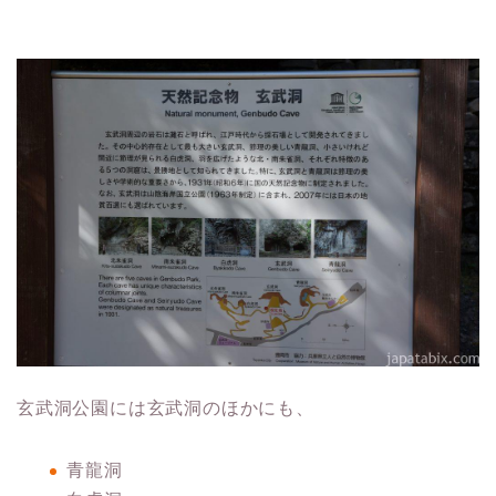
玄武洞公園には玄武洞のほかにも、
青龍洞