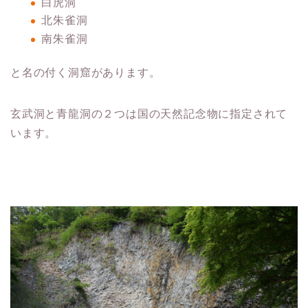
白虎洞
北朱雀洞
南朱雀洞
と名の付く洞窟があります。
玄武洞と青龍洞の２つは国の天然記念物に指定されて
います。