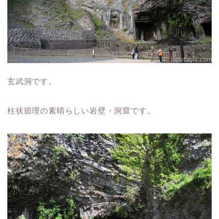
玄武洞です。
柱状節理の素晴らしい岩壁・洞窟です。