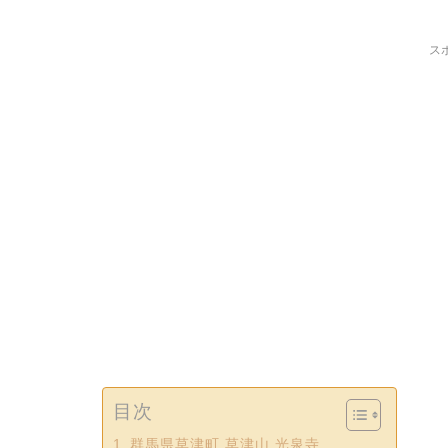
ス
目次
群馬県草津町 草津山 光泉寺