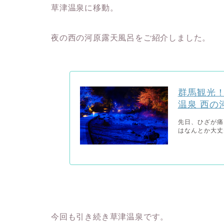
草津温泉に移動。
夜の西の河原露天風呂をご紹介しました。
群馬観光
温泉 西の
先日、ひざが痛
はなんとか大丈
今回も引き続き草津温泉です。