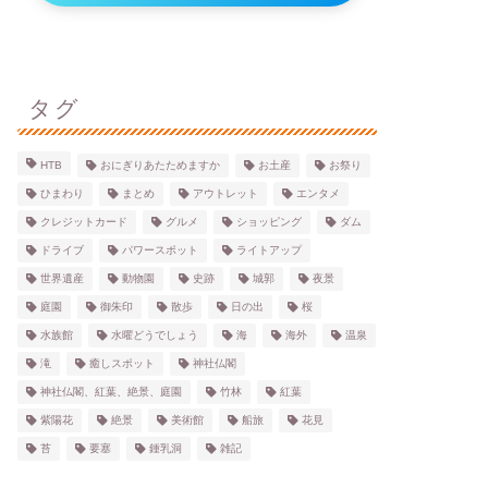
タグ
HTB
おにぎりあたためますか
お土産
お祭り
ひまわり
まとめ
アウトレット
エンタメ
クレジットカード
グルメ
ショッピング
ダム
ドライブ
パワースポット
ライトアップ
世界遺産
動物園
史跡
城郭
夜景
庭園
御朱印
散歩
日の出
桜
水族館
水曜どうでしょう
海
海外
温泉
滝
癒しスポット
神社仏閣
神社仏閣、紅葉、絶景、庭園
竹林
紅葉
紫陽花
絶景
美術館
船旅
花見
苔
要塞
鍾乳洞
雑記