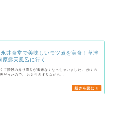
！永井食堂で美味しいモツ煮を実食！草津
河原露天風呂に行く
くて階段の昇り降りが出来なくなっちゃいました。 歩くの
夫だったので、 片足引きずりながら...