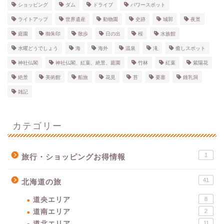
ショッピング
ダム
ドライブ
パワースポット
ライトアップ
世界遺産
動物園
史跡
城郭
夜景
庭園
御朱印
散歩
日の出
桜
水族館
水曜どうでしょう
海
海外
温泉
滝
癒しスポット
神社仏閣
神社仏閣、紅葉、絶景、庭園
竹林
紅葉
紫陽花
絶景
美術館
船旅
花見
苔
要塞
鍾乳洞
雑記
カテゴリー
1
旅行・ショッピングお得情報
41
北海道の旅
道央エリア
8
道南エリア
2
道北エリア
11