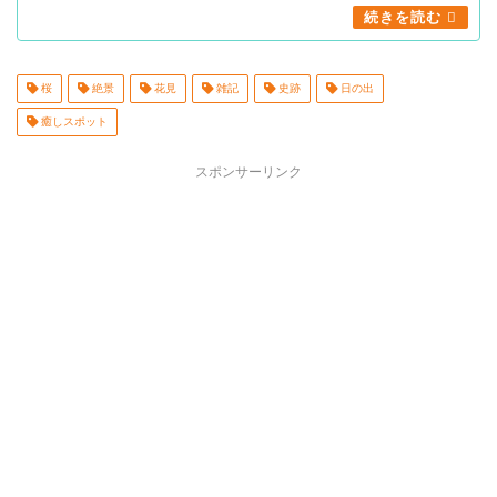
桜
絶景
花見
雑記
史跡
日の出
癒しスポット
スポンサーリンク