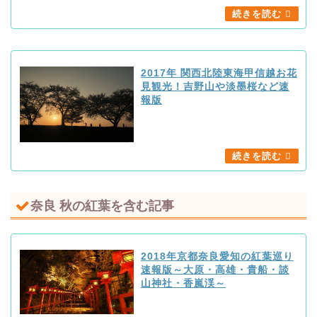
2017年 関西北陸東海甲信越お花
見観光！吉野山や淡墨桜など速
報版
奈良 秋の紅葉を含む記事
2018年京都奈良愛知の紅葉巡り
速報版～大原・高雄・貴船・談
山神社・香嵐渓～