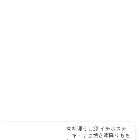
肉料理うし源 イチボステ
ーキ・すき焼き霜降りもも