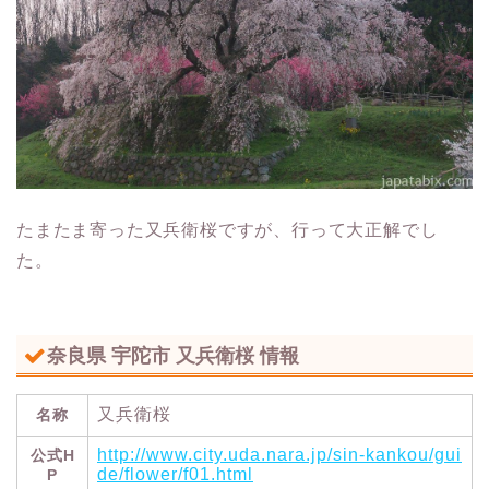
たまたま寄った又兵衛桜ですが、行って大正解でし
た。
奈良県 宇陀市 又兵衛桜 情報
又兵衛桜
名称
http://www.city.uda.nara.jp/sin-kankou/gui
公式H
de/flower/f01.html
P