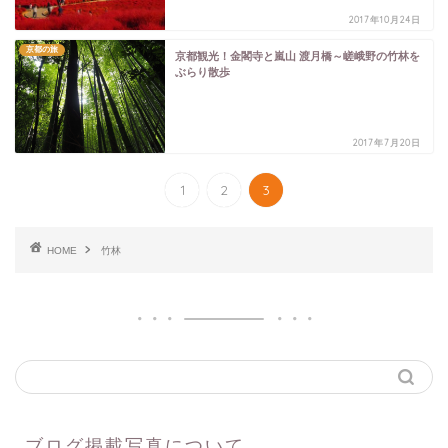
2017年10月24日
京都の旅
京都観光！金閣寺と嵐山 渡月橋～嵯峨野の竹林を
ぶらり散歩
2017年7月20日
1
2
3
HOME
竹林
ブログ掲載写真について