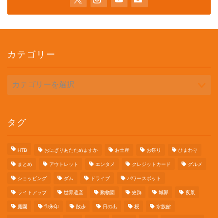
カテゴリー
カ
テ
ゴ
リ
ー
タグ
HTB
おにぎりあたためますか
お土産
お祭り
ひまわり
まとめ
アウトレット
エンタメ
クレジットカード
グルメ
ショッピング
ダム
ドライブ
パワースポット
ライトアップ
世界遺産
動物園
史跡
城郭
夜景
庭園
御朱印
散歩
日の出
桜
水族館