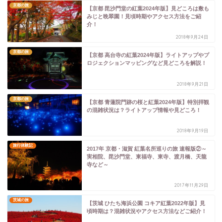
京都の旅
【京都 毘沙門堂の紅葉2024年版】見どころは敷も
みじと晩翠園！見頃時期やアクセス方法をご紹
介！
2018年9月24日
京都の旅
【京都 高台寺の紅葉2024年版】ライトアップやプ
ロジェクションマッピングなど見どころを解説！
2018年9月21日
京都の旅
【京都 青蓮院門跡の桜と紅葉2024年版】特別拝観
の混雑状況は？ライトアップ情報や見どころ！
2018年9月19日
旅行体験記
2017年 京都・滋賀 紅葉名所巡りの旅 速報版②～
実相院、毘沙門堂、東福寺、東寺、渡月橋、天龍
寺など～
2017年11月29日
茨城の旅
【茨城 ひたち海浜公園 コキア紅葉2022年版】見
頃時期は？混雑状況やアクセス方法などご紹介！