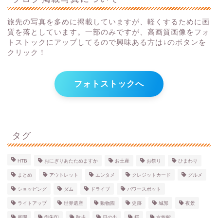
旅先の写真を多めに掲載していますが、軽くするために画
質を落としています。一部のみですが、高画質画像をフォ
トストックにアップしてるので興味ある方は↓のボタンを
クリック！
フォトストックへ
タグ
HTB
おにぎりあたためますか
お土産
お祭り
ひまわり
まとめ
アウトレット
エンタメ
クレジットカード
グルメ
ショッピング
ダム
ドライブ
パワースポット
ライトアップ
世界遺産
動物園
史跡
城郭
夜景
庭園
御朱印
散歩
日の出
桜
水族館