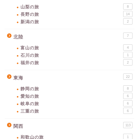
山梨の旅
8
長野の旅
14
新潟の旅
2
7
北陸
富山の旅
4
石川の旅
1
福井の旅
2
22
東海
静岡の旅
8
愛知の旅
6
岐阜の旅
6
三重の旅
6
113
関西
和歌山の旅
1