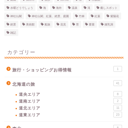
水曜どうでしょう
海
海外
温泉
滝
癒しスポット
神社仏閣
神社仏閣、紅葉、絶景、庭園
竹林
紅葉
紫陽花
絶景
美術館
船旅
花見
苔
要塞
鍾乳洞
雑記
カテゴリー
1
旅行・ショッピングお得情報
41
北海道の旅
道央エリア
8
道南エリア
2
道北エリア
11
道東エリア
23
8