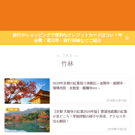
旅行やショッピングで便利なクレジットカードはコレ！年
会費・還元率・旅行保険などご紹介
― TAG ―
竹林
京都の旅
2018年京都の紅葉巡り体験記～金閣寺・銀閣寺・
瑠璃光院・永観堂・醍醐寺etc～
2018年12月16日
京都の旅
【京都 天龍寺の紅葉2024年版】曹源池庭園の紅葉
が見どころ！早朝拝観の様子や見頃、アクセス方
法を解説！
2018年10月1日