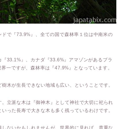
ドで『73.9%』、全ての国で森林率１位は中南米の
33.1%』、カナダ『33.6%』アマゾンがあるブラ
世界一ですが、森林率は『47.9%』となっています。
ど樹木が生長できない地域も広い、ということです。
す。立派な木は『御神木』として神社で大切に祀られ
といった長寿で大きな木も多く残っているわけです。
識しないかもしれませんが、世界的に見れば、貴重な