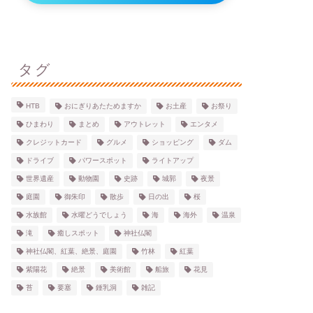
タグ
HTB
おにぎりあたためますか
お土産
お祭り
ひまわり
まとめ
アウトレット
エンタメ
クレジットカード
グルメ
ショッピング
ダム
ドライブ
パワースポット
ライトアップ
世界遺産
動物園
史跡
城郭
夜景
庭園
御朱印
散歩
日の出
桜
水族館
水曜どうでしょう
海
海外
温泉
滝
癒しスポット
神社仏閣
神社仏閣、紅葉、絶景、庭園
竹林
紅葉
紫陽花
絶景
美術館
船旅
花見
苔
要塞
鍾乳洞
雑記