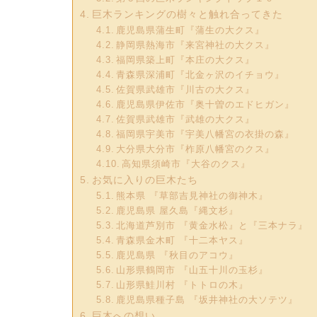
巨木ランキングの樹々と触れ合ってきた
鹿児島県蒲生町『蒲生の大クス』
静岡県熱海市『来宮神社の大クス』
福岡県築上町『本庄の大クス』
青森県深浦町『北金ヶ沢のイチョウ』
佐賀県武雄市『川古の大クス』
鹿児島県伊佐市『奥十曽のエドヒガン』
佐賀県武雄市『武雄の大クス』
福岡県宇美市『宇美八幡宮の衣掛の森』
大分県大分市『柞原八幡宮のクス』
高知県須崎市『大谷のクス』
お気に入りの巨木たち
熊本県 『草部吉見神社の御神木』
鹿児島県 屋久島『縄文杉』
北海道芦別市 『黄金水松』と『三本ナラ』
青森県金木町 『十二本ヤス』
鹿児島県 『秋目のアコウ』
山形県鶴岡市 『山五十川の玉杉』
山形県鮭川村 『トトロの木』
鹿児島県種子島 『坂井神社の大ソテツ』
巨木への想い