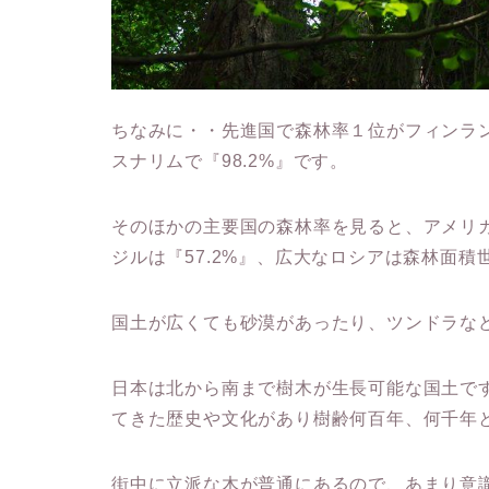
ちなみに・・先進国で森林率１位がフィンラン
スナリムで『98.2%』です。
そのほかの主要国の森林率を見ると、アメリカ『
ジルは『57.2%』、広大なロシアは森林面積
国土が広くても砂漠があったり、ツンドラな
日本は北から南まで樹木が生長可能な国土で
てきた歴史や文化があり樹齢何百年、何千年
街中に立派な木が普通にあるので、あまり意