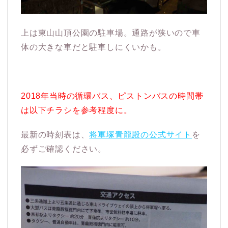
上は東山山頂公園の駐車場。通路が狭いので車
体の大きな車だと駐車しにくいかも。
2018年当時の循環バス、ピストンバスの時間帯
は以下チラシを参考程度に。
最新の時刻表は、
将軍塚青龍殿の公式サイト
を
必ずご確認ください。