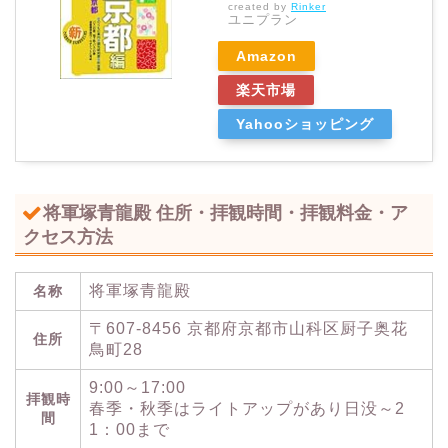
created by
Rinker
ユニプラン
Amazon
楽天市場
Yahooショッピング
将軍塚青龍殿
住所・拝観時間・拝観料金・ア
クセス方法
将軍塚青龍殿
名称
〒607-8456 京都府京都市山科区厨子奥花
住所
鳥町28
9:00～17:00
拝観時
春季・秋季はライトアップがあり日没～2
間
1：00まで