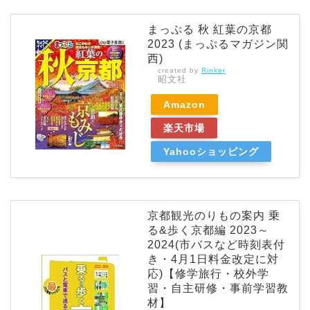
まっぷる 秋 紅葉の京都
2023 (まっぷるマガジン関
西)
created by
Rinker
昭文社
Amazon
楽天市場
Yahooショッピング
京都観光のりもの案内 乗
る&歩く京都編 2023～
2024(市バスなど時刻表付
き・4月1日料金改定に対
応)【修学旅行・校外学
習・自主研修・事前学習教
材】