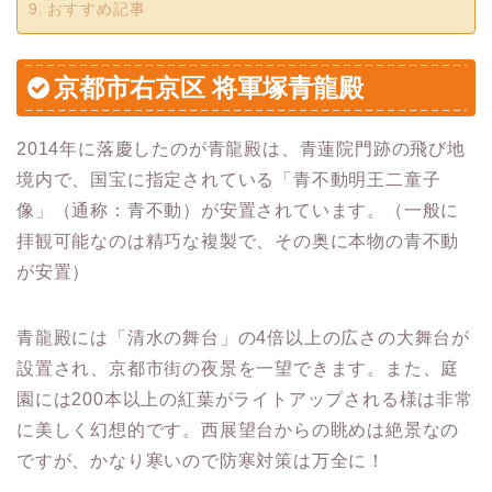
おすすめ記事
京都市右京区 将軍塚青龍殿
2014年に落慶したのが青龍殿は、青蓮院門跡の飛び地
境内で、国宝に指定されている「青不動明王二童子
像」（通称：青不動）が安置されています。（一般に
拝観可能なのは精巧な複製で、その奥に本物の青不動
が安置）
青龍殿には「清水の舞台」の4倍以上の広さの大舞台が
設置され、京都市街の夜景を一望できます。また、庭
園には200本以上の紅葉がライトアップされる様は非常
に美しく幻想的です。西展望台からの眺めは絶景なの
ですが、かなり寒いので防寒対策は万全に！