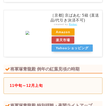
［京都] 京ばあむ 5箱 (直送
品/代引き決済不可)
created by
Rinker
Amazon
楽天市場
Yahooショッピング
将軍塚青龍殿 例年の紅葉見頃の時期
11中旬～12月上旬
将軍塚青龍殿 特別拝観・夜間ライトアップ