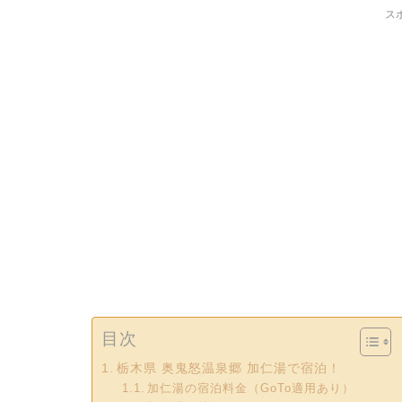
ス
目次
栃木県 奥鬼怒温泉郷 加仁湯で宿泊！
加仁湯の宿泊料金（GoTo適用あり）