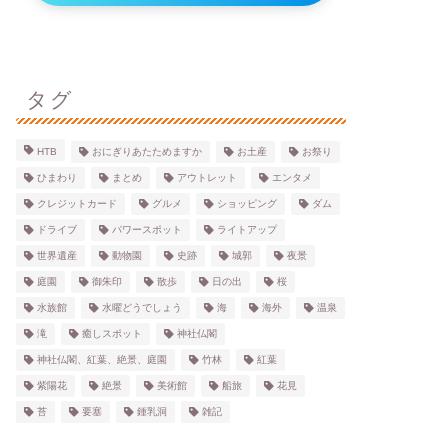
タグ
HTB
おにぎりあたためますか
お土産
お祭り
ひまわり
まとめ
アウトレット
エンタメ
クレジットカード
グルメ
ショッピング
ダム
ドライブ
パワースポット
ライトアップ
世界遺産
動物園
史跡
城郭
夜景
庭園
御朱印
散歩
日の出
桜
水族館
水曜どうでしょう
海
海外
温泉
滝
癒しスポット
神社仏閣
神社仏閣、紅葉、絶景、庭園
竹林
紅葉
紫陽花
絶景
美術館
船旅
花見
苔
要塞
鍾乳洞
雑記