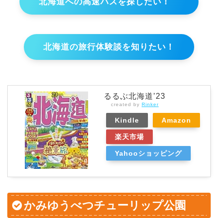
北海道への高速バスを探したい！
北海道の旅行体験談を知りたい！
るるぶ北海道’23
created by
Rinker
Kindle
Amazon
楽天市場
Yahooショッピング
かみゆうべつチューリップ公園